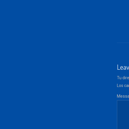
Lea
Tu dir
Los ca
Messa