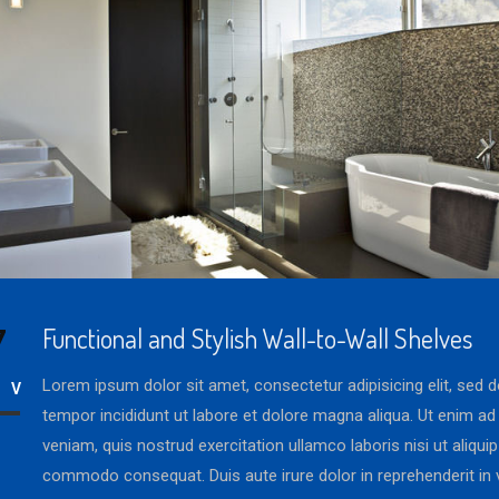
7
Functional and Stylish Wall-to-Wall Shelves
Lorem ipsum dolor sit amet, consectetur adipisicing elit, sed
OV
tempor incididunt ut labore et dolore magna aliqua. Ut enim a
veniam, quis nostrud exercitation ullamco laboris nisi ut aliqui
commodo consequat. Duis aute irure dolor in reprehenderit in 