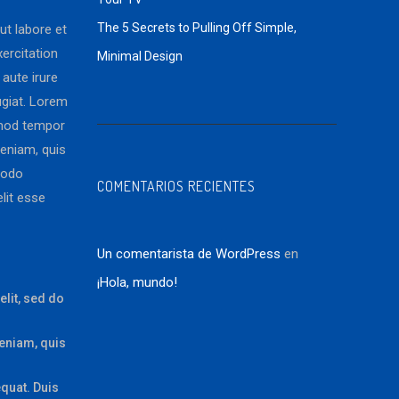
The 5 Secrets to Pulling Off Simple,
ut labore et
ercitation
Minimal Design
aute irure
fugiat. Lorem
usmod tempor
veniam, quis
modo
COMENTARIOS RECIENTES
elit esse
Un comentarista de WordPress
en
¡Hola, mundo!
lit, sed do
veniam, quis
quat. Duis