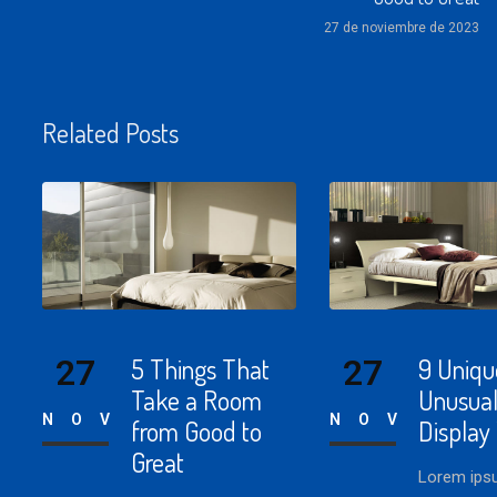
27 de noviembre de 2023
Related Posts
27
5 Things That
27
9 Uniqu
Take a Room
Unusual
NOV
NOV
from Good to
Display
Great
Lorem ipsu