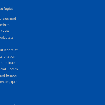
eu fugiat.
 do eiusmod
d minim
p ex ea
voluptate
ut labore et
ercitation
aute irure
fugiat. Lorem
usmod tempor
veniam, quis