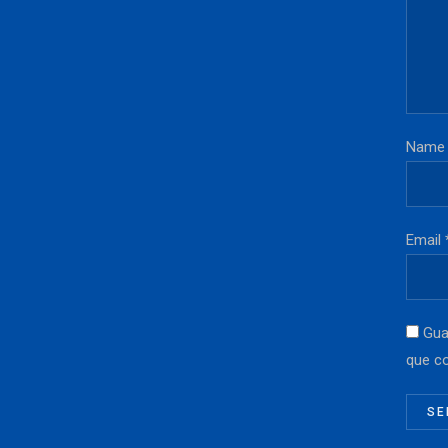
Name
Email 
Gua
que c