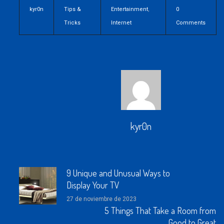
kyr0n
Tips &
Entertainment
,
0
Tricks
Internet
Comments
kyr0n
9 Unique and Unusual Ways to
Display Your TV
27 de noviembre de 2023
5 Things That Take a Room from
Good to Great