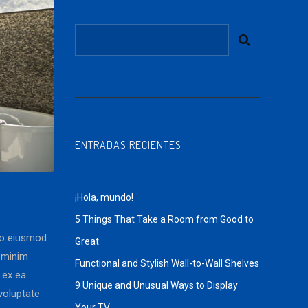
ENTRADAS RECIENTES
¡Hola, mundo!
5 Things That Take a Room from Good to
 do eiusmod
Great
d minim
Functional and Stylish Wall-to-Wall Shelves
p ex ea
9 Unique and Unusual Ways to Display
voluptate
Your TV