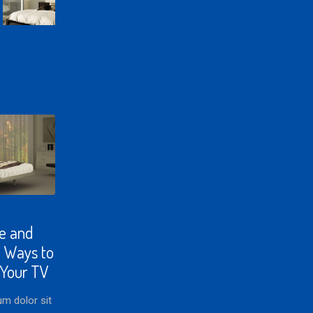
e and
 Ways to
 Your TV
m dolor sit